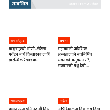
सम्बन्धित
More From Author
समाज/सुरक्षा
समाचार
कञ्चनपुरको भाँसी–रौटेला
महाकाली प्रादेशिक
पर्यटन मार्ग विस्तारका लागि
अस्पतालको नवनिर्मित
प्रारम्भिक रेखाङकन
भवनको अनुगमन गर्दै
राज्यमन्त्री मधु देवी…
समाज/सुरक्षा
दार्चुला
कञ्चनपुरमा पनि ३२ औँ विश्व
अपिहिमालमा विद्यालय दिवा