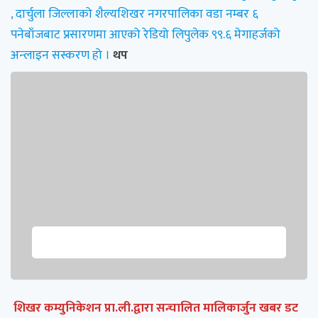
, दार्चुला जिल्लाको शैल्यशिखर नगरपालिका वडा नम्बर ६
पनेबाँजबाट प्रसारणमा आएको रेडियो लिपुलेक ९९.६ मेगाहर्जको
अन्लाइन सस्करण हो ।
थप
शिखर कम्युनिकेशन प्रा.ली.द्वारा सन्चालित मालिकार्जुन खबर डट