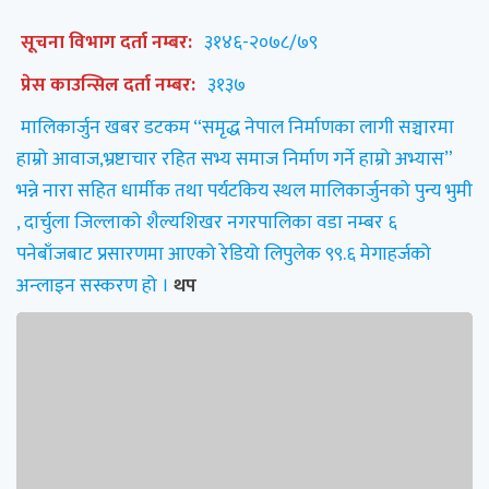
सूचना विभाग दर्ता नम्बर:
३१४६-२०७८/७९
प्रेस काउन्सिल दर्ता नम्बर:
३१३७
मालिकार्जुन खबर डटकम “समृद्ध नेपाल निर्माणका लागी सञ्चारमा
हाम्रो आवाज,भ्रष्टाचार रहित सभ्य समाज निर्माण गर्ने हाम्रो अभ्यास”
भन्ने नारा सहित धार्मीक तथा पर्यटकिय स्थल मालिकार्जुनको पुन्य भुमी
, दार्चुला जिल्लाको शैल्यशिखर नगरपालिका वडा नम्बर ६
पनेबाँजबाट प्रसारणमा आएको रेडियो लिपुलेक ९९.६ मेगाहर्जको
अन्लाइन सस्करण हो ।
थप