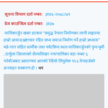
सूचना विभाग दर्ता नम्बर:
३१४६-२०७८/७९
प्रेस काउन्सिल दर्ता नम्बर:
३१३७
मालिकार्जुन खबर डटकम “समृद्ध नेपाल निर्माणका लागी सञ्चारमा
हाम्रो आवाज,भ्रष्टाचार रहित सभ्य समाज निर्माण गर्ने हाम्रो अभ्यास”
भन्ने नारा सहित धार्मीक तथा पर्यटकिय स्थल मालिकार्जुनको पुन्य भुमी
, दार्चुला जिल्लाको शैल्यशिखर नगरपालिका वडा नम्बर ६
पनेबाँजबाट प्रसारणमा आएको रेडियो लिपुलेक ९९.६ मेगाहर्जको
अन्लाइन सस्करण हो ।
थप