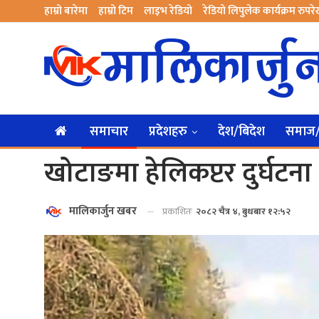
हाम्रो बारेमा
हाम्रो टिम
लाइभ रेडियो
रेडियो लिपुलेक कार्यक्रम रुपर
समाचार
प्रदेशहरु
देश/बिदेश
समाज/स
खोटाङमा हेलिकप्टर दुर्घटना
मालिकार्जुन खबर
प्रकाशितः
२०८२ चैत्र ४, बुधबार १२:५२