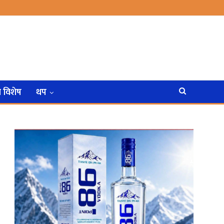
न विशेष
थप