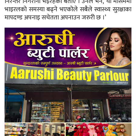
निरन्तर निगरानी भइरहेको बताए । उनले भने, ‘यो मौसममा
भाइरलको समस्या बढ्ने भएकोले सबैले स्वास्थ्य सुरक्षाका
मापदण्ड अपनाइ सचेतता अपनाउन जरुरी छ ।’