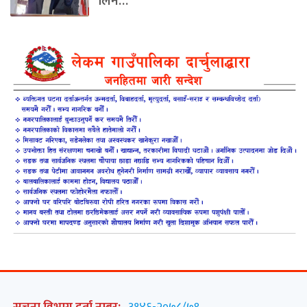
लिन…
सूचना विभाग दर्ता नम्बर:
३१४६-२०७८/७९