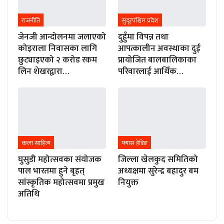
राजनीति
सुदूरपश्चिम प्रदेश
जेनजी आन्दोलनमा जलाएको
दुहुँमा विपन्न तथा
कोइराला निवासका लागि
आपत्कालीन अवस्थाका दुई
छुट्याइएको २ करोड रकम
प्रायोजित बालबालिकाका
लिन शेखरद्वारा…
परिवारलाई आर्थिक…
कला साहित्य
फ्यास हेडिङ
घुसुडी महोत्सवका संयोजक
जिल्ला खेलकुद समितिको
पाल भारतमा हुने बृहत्
अध्यक्षमा सुरेन्द्र बहादुर बम
सांस्कृतिक महोत्सवमा प्रमुख
नियुक्त
अतिथि