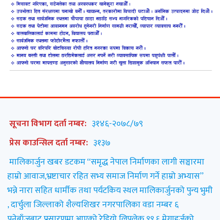
सूचना विभाग दर्ता नम्बर:
३१४६-२०७८/७९
प्रेस काउन्सिल दर्ता नम्बर:
३१३७
मालिकार्जुन खबर डटकम “समृद्ध नेपाल निर्माणका लागी सञ्चारमा
हाम्रो आवाज,भ्रष्टाचार रहित सभ्य समाज निर्माण गर्ने हाम्रो अभ्यास”
भन्ने नारा सहित धार्मीक तथा पर्यटकिय स्थल मालिकार्जुनको पुन्य भुमी
, दार्चुला जिल्लाको शैल्यशिखर नगरपालिका वडा नम्बर ६
पनेबाँजबाट प्रसारणमा आएको रेडियो लिपुलेक ९९.६ मेगाहर्जको